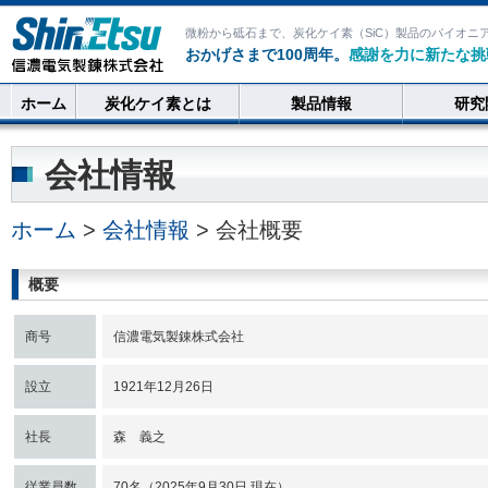
微粉から砥石まで、炭化ケイ素（SiC）製品のパイオニ
おかげさまで100周年。
感謝を力に新たな挑
ホーム
炭化ケイ素とは
製品情報
研究
会社情報
ホーム
>
会社情報
> 会社概要
概要
商号
信濃電気製錬株式会社
設立
1921年12月26日
社長
森 義之
従業員数
70名（2025年9月30日 現在）