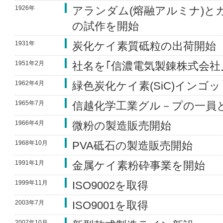
1926年
アランダム(熔融アルミナ)と
の試作を開始
1931年
炭化ケイ素質砥粒の出荷開始
1951年2月
社名を｢信濃電気製錬株式会社
1962年4月
緑色炭化ケイ素(SiC)インゴ
1965年7月
信越化学工業グル－プの一員
1966年4月
微粉の製造販売開始
1968年10月
PVA砥石の製造販売開始
1991年1月
金属ケイ素粉砕事業を開始
1999年11月
ISO9002を取得
2003年7月
ISO9001を取得
2007年10月