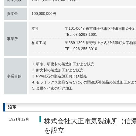
資本金
100,000,000円
本社
〒101-0048 東京都千代田区神田司町2-
TEL. 03-5298-1601
事業所
柏原工場
〒389-1305 長野県上水内郡信濃町大字柏
TEL. 026-255-3010
研削、研磨材の製造加工および販売
耐火材の製造加工および販売
事業目的
PVA砥石の製造加工および販売
セラミックス製品ならびにその関連誘導製品の製造加工およ
金属ケイ素の粉砕加工
沿革
1921年12月
株式会社大正電気製錬所（信
を設立