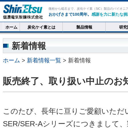
微粉から砥石まで、炭化ケイ素（SiC）製品のパイオニ
おかげさまで100周年。
感謝を力に新たな挑
ホーム
炭化ケイ素とは
製品情報
研究
新着情報
ホーム
>
新着情報一覧
> 新着情報
販売終了、取り扱い中止のお
このたび、長年に亘りご愛顧いただ
SER/SER-Aシリーズにつきまし